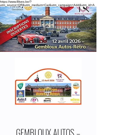
https://www.8lives.be/?
utm_source=QR&utm_medium=Car&utm_campaign=Add&utm_id=A
GEMBLOUX AUTOS –