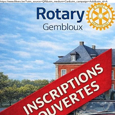
https://www.8lives.be/?utm_source=QR&utm_medium=Car&utm_campaign=Add&utm_id=A