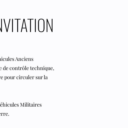
NVITATION
hicules Anciens
e de contrôle technique,
 pour circuler sur la
éhicules Militaires
rre.