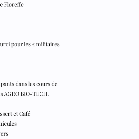
de Floreffe
rci pour les « militaires
ipants dans les cours de
aires AGRO BIO-TECH.
ssert et Café
hicules
yers