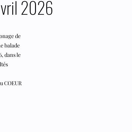
vril 2026
ronage de
me balade
, dans le
ltés
 du COEUR